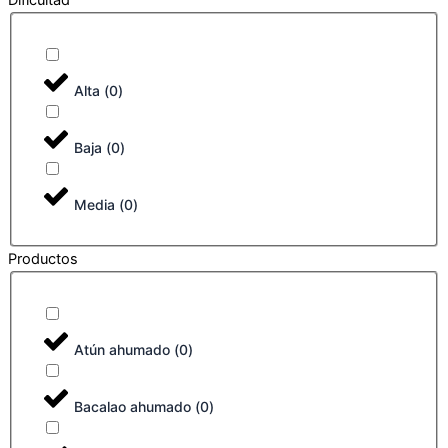
Dificultad
Alta
(
0
)
Baja
(
0
)
Media
(
0
)
Productos
Atún ahumado
(
0
)
Bacalao ahumado
(
0
)