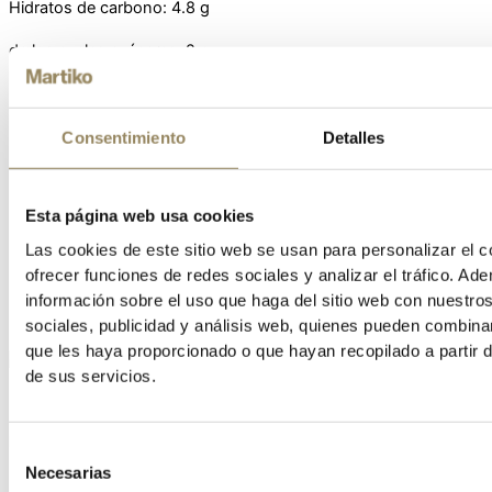
Hidratos de carbono: 4.8 g
de los cuales azúcares: 2 g
Proteínas: 9.5 g
Sal: 1.6 g
Consentimiento
Detalles
Esta página web usa cookies
Las cookies de este sitio web se usan para personalizar el c
ofrecer funciones de redes sociales y analizar el tráfico. 
Martiko P.I. Zalain, s/n - C.P. 31780 Navarra (España)
información sobre el uso que haga del sitio web con nuestro
ES 10.14400/NA
sociales, publicidad y análisis web, quienes pueden combina
que les haya proporcionado o que hayan recopilado a partir 
de sus servicios.
Paté de pato
INGREDIENTES:
Selección
50% hígado de pato, agua, 15% grasa de pato, HUEVO,
Necesarias
de