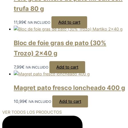
trufa 80 g
11,99
€
Add to cart
IVA INCLUIDO
Bloc de foie gras de pato (30%
Trozo) 2×40 g
7,99
€
Add to cart
IVA INCLUIDO
Magret pato fresco loncheado 400 g
10,99
€
Add to cart
IVA INCLUIDO
VER TODOS LOS PRODUCTOS