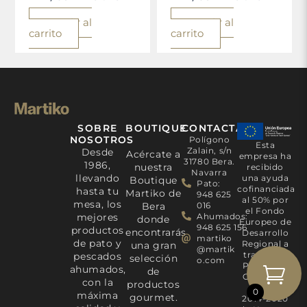
Añadir al
Añadir al
carrito
carrito
SOBRE
BOUTIQUE
CONTACTA
NOSOTROS
Polígono
Esta
Zalain, s/n
Desde
Acércate a
empresa ha
31780 Bera.
1986,
nuestra
recibido
Navarra
llevando
una ayuda
Boutique
Pato:
cofinanciada
hasta tu
Martiko de
948 625
al 50% por
mesa, los
Bera
016
el Fondo
mejores
Ahumados:
donde
Europeo de
948 625 156
productos
encontrarás
Desarrollo
martiko
de pato y
Regional a
una gran
@martik
través del
pescados
selección
o.com
Programa
ahumados,
de
Operativo
con la
productos
FEDER
0
máxima
gourmet.
2014-2020