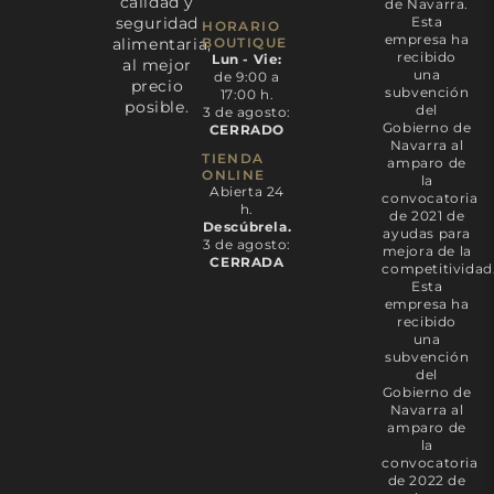
calidad y
de Navarra.
seguridad
Esta
HORARIO
empresa ha
alimentaria,
BOUTIQUE
recibido
Lun - Vie:
al mejor
una
de 9:00 a
precio
subvención
17:00 h.
posible.
del
3 de agosto:
Gobierno de
CERRADO
Navarra al
TIENDA
amparo de
ONLINE
la
Abierta 24
convocatoria
h.
de 2021 de
Descúbrela.
ayudas para
3 de agosto:
mejora de la
CERRADA
competitividad
Esta
empresa ha
recibido
una
subvención
del
Gobierno de
Navarra al
amparo de
la
convocatoria
de 2022 de