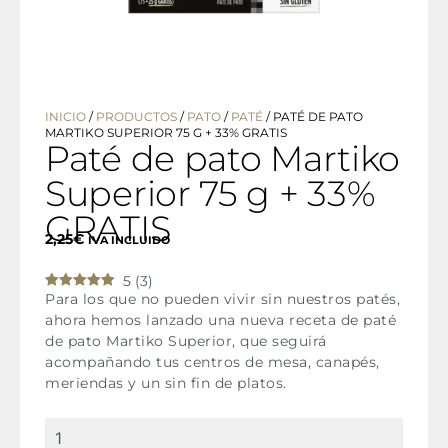
INICIO
/
PRODUCTOS
/
PATO
/
PATÉ
/
PATÉ DE PATO
MARTIKO SUPERIOR 75 G + 33% GRATIS
Paté de pato Martiko
Superior 75 g + 33%
GRATIS
2,25
€
IVA INCLUIDO
5
(
3
)
Para los que no pueden vivir sin nuestros patés,
ahora hemos lanzado una nueva receta de paté
de pato Martiko Superior, que seguirá
acompañando tus centros de mesa, canapés,
meriendas y un sin fin de platos.
Paté
de