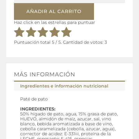
pato
AÑADIR AL CARRITO
Martiko
Superior
Haz click en las estrellas para puntuar
75
g
+
Puntuación total
5
/ 5. Cantidad de votos:
3
33%
GRATIS
cantidad
MÁS INFORMACIÓN
Ingredientes e información nutricional
Paté de pato
INGREDIENTES:
50% hígado de pato, agua, 15% grasa de pato,
HUEVO, almidón de maíz, azucar, sal, vino
blanco, bebida aromatizada a base de vino,
cebolla caramelizada (cebolla, azucar, agua),
corrector de acidez: E-331iii, proteína de la
LECHE, espesante: E-415, especias,