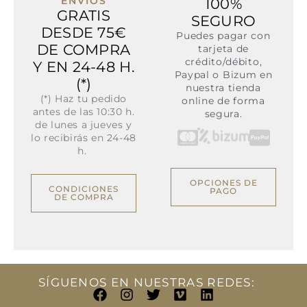
ENVÍOS
100%
GRATIS
SEGURO
DESDE 75€
Puedes pagar con
DE COMPRA
tarjeta de
crédito/débito,
Y EN 24-48 H.
Paypal o Bizum en
(*)
nuestra tienda
(*) Haz tu pedido
online de forma
antes de las 10:30 h.
segura.
de lunes a jueves y
lo recibirás en 24-48
h.
OPCIONES DE
CONDICIONES
PAGO
DE COMPRA
SÍGUENOS EN NUESTRAS REDES:
F
I
T
V
L