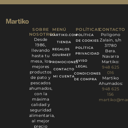
a
n
w
i
i
c
s
i
m
n
e
t
t
e
k
b
a
t
o
e
o
g
e
d
o
r
r
i
SOBRE
MENÚ
POLÍTICAS
CONTACTO
k
a
n
NOSOTROS
Polígono
MARTIKO.COM
POLÍTICA
Desde
m
Zalain, s/n
DE COOKIES
TIENDA
1986,
31780
POLÍTICA
REGALOS
llevando
Bera.
PRIVACIDAD
GOURMET
hasta tu
Navarra
mesa, los
AVISO
Martiko:
PROMOCIONES
mejores
LEGAL
948 625
CONTACTO
productos
016
CONDICIONES
MI CUENTA
de pato y
Martiko
DE COMPRA
pescados
Ahumados:
ahumados,
948 625
con la
156
máxima
martiko@mar
calidad y
seguridad
alimentaria,
al mejor
precio