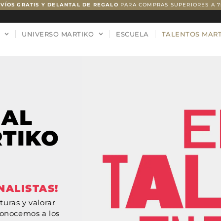
VÍOS GRATIS Y DELANTAL DE REGALO
PARA COMPRAS SUPERIORES A 
UNIVERSO MARTIKO
ESCUELA
TALENTOS MAR
 AL
TIKO
NALISTAS!
uras y valorar
conocemos a los