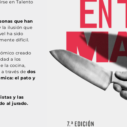
irse en Talento
rsonas que han
 la ilusión que
vel ha sido
mente difícil.
nómico creado
idad a los
e la cocina,
 a través de
dos
mica: el pato y
istas y las
o al jurado.