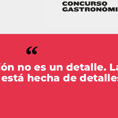
ón no es un detalle. L
 está hecha de detalle