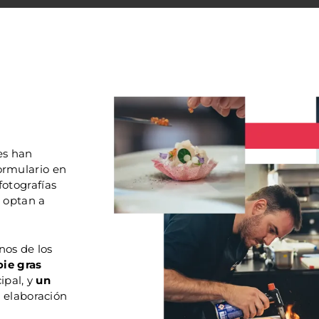
tes han
ormulario en
fotografías
e optan a
nos de los
oie gras
ipal, y
un
 elaboración