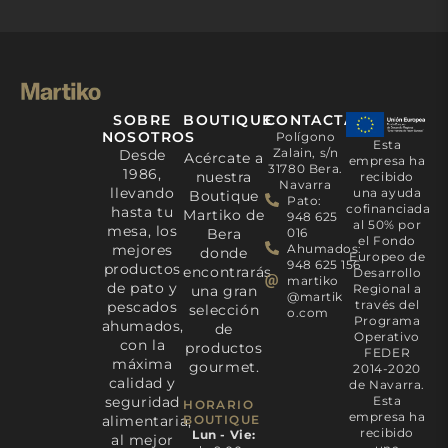
SOBRE
BOUTIQUE
CONTACTA
NOSOTROS
Polígono
Esta
Zalain, s/n
Desde
Acércate a
empresa ha
31780 Bera.
1986,
nuestra
recibido
Navarra
llevando
una ayuda
Boutique
Pato:
cofinanciada
hasta tu
Martiko de
948 625
al 50% por
mesa, los
Bera
016
el Fondo
mejores
Ahumados:
donde
Europeo de
948 625 156
productos
encontrarás
Desarrollo
martiko
de pato y
Regional a
una gran
@martik
través del
pescados
selección
o.com
Programa
ahumados,
de
Operativo
con la
productos
FEDER
máxima
gourmet.
2014-2020
calidad y
de Navarra.
seguridad
Esta
HORARIO
empresa ha
alimentaria,
BOUTIQUE
recibido
Lun - Vie:
al mejor