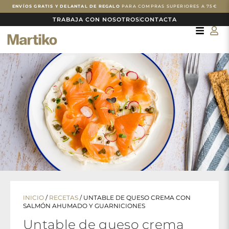
Ir
ENVÍOS GRATIS Y DELANTAL DE REGALO
PARA COMPRAS SUPERIORES A 75€
al
contenido
TRABAJA CON NOSOTROS
CONTACTA
INICIO
/
RECETAS
/
UNTABLE DE QUESO CREMA CON
SALMÓN AHUMADO Y GUARNICIONES
Untable de queso crema