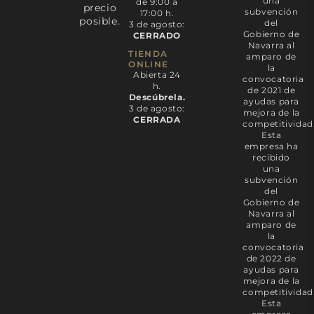
una
de 9:00 a
precio
subvención
17:00 h.
posible.
del
3 de agosto:
Gobierno de
CERRADO
Navarra al
TIENDA
amparo de
ONLINE
la
Abierta 24
convocatoria
h.
de 2021 de
Descúbrela.
ayudas para
3 de agosto:
mejora de la
CERRADA
competitividad
Esta
empresa ha
recibido
una
subvención
del
Gobierno de
Navarra al
amparo de
la
convocatoria
de 2022 de
ayudas para
mejora de la
competitividad
Esta