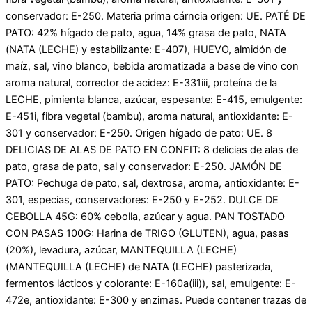
conservador: E-250. Materia prima cárncia origen: UE. PATÉ DE
PATO: 42% hígado de pato, agua, 14% grasa de pato, NATA
(NATA (LECHE) y estabilizante: E-407), HUEVO, almidón de
maíz, sal, vino blanco, bebida aromatizada a base de vino con
aroma natural, corrector de acidez: E-331iii, proteína de la
LECHE, pimienta blanca, azúcar, espesante: E-415, emulgente:
E-451i, fibra vegetal (bambu), aroma natural, antioxidante: E-
301 y conservador: E-250. Origen hígado de pato: UE. 8
DELICIAS DE ALAS DE PATO EN CONFIT: 8 delicias de alas de
pato, grasa de pato, sal y conservador: E-250. JAMÓN DE
PATO: Pechuga de pato, sal, dextrosa, aroma, antioxidante: E-
301, especias, conservadores: E-250 y E-252. DULCE DE
CEBOLLA 45G: 60% cebolla, azúcar y agua. PAN TOSTADO
CON PASAS 100G: Harina de TRIGO (GLUTEN), agua, pasas
(20%), levadura, azúcar, MANTEQUILLA (LECHE)
(MANTEQUILLA (LECHE) de NATA (LECHE) pasterizada,
fermentos lácticos y colorante: E-160a(iii)), sal, emulgente: E-
472e, antioxidante: E-300 y enzimas. Puede contener trazas de