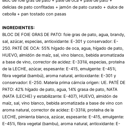
Bloc de foie gras de pato + paté de oca + paté de pato +
delicias de pato confitadas + jamón de pato curado + dulce de
cebolla + pan tostado con pasas
INGREDIENTES:
BLOC DE FOIE GRAS DE PATO: foie gras de pato, agua, brandy,
sal, azúcar, especias, antioxidante: E-301 y conservador: E-
250. PATÉ DE OCA: 55% hígado de oca, agua, hígado de pato,
HUEVO, almidón de maíz, sal, vino blanco, bebida aromatizada
a base de vino, corrector de acidez: E-331iii, especias, proteína
de la LECHE, azúcar, espesante: E-415, emulgente: E-451i,
fibra vegetal (bambú), aroma natural, antioxidante: E-301 y
conservador: E-250. Materia prima cárncia origen: UE. PATÉ DE
PATO: 42% hígado de pato, agua, 14% grasa de pato, NATA
(NATA (LECHE) y estabilizante: E-407), HUEVO, almidón de
maíz, sal, vino blanco, bebida aromatizada a base de vino con
aroma natural, corrector de acidez: E-331iii, proteína de la
LECHE, pimienta blanca, azúcar, espesante: E-415, emulgente:
E-451i, fibra vegetal (bambu), aroma natural, antioxidante: E-